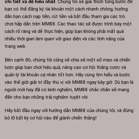
chi tiết và dễ hiểu nhất
. Chúng tôi sẽ giải thích từng bước để
bạn có thể đăng ký tài khoản một cách nhanh chóng, hướng
dẫn bạn cách nạp tiền, rút tiền và bắt đầu tham gia các trò
chơi hấp dẫn trên MM88. Các thao tác sẽ được trình bày một
cách rõ ràng và dễ thực hiện, giúp bạn không phải mất quá
nhiều thời gian làm quen với giao diện và các tính năng của
trang web.
Bên cạnh đó, chúng tôi cũng sẽ chia sẻ một số mẹo và chiến
lược giúp bạn chơi hiệu quả, nâng cao cơ hội thắng cược và
quản lý tài khoản cá nhân tốt hơn. Hãy cùng tìm hiểu và bước
vào thế giới giải trí đầy thú vị với MM88 ngay bây giờ. Dù bạn là
người mới hay đã có kinh nghiệm, MM88 chắc chắn sẽ mang
đến cho bạn những trải nghiệm tuyệt vời.
Hãy bắt đầu ngay với hướng dẫn MM88 của chúng tôi, và đừng
bỏ lỡ bất kỳ cơ hội nào để giành chiến thắng!