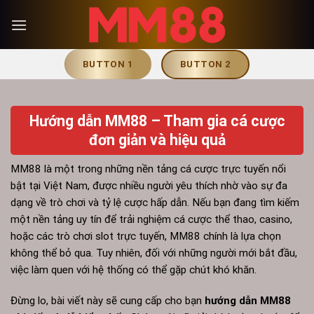
Skip
to
content
BUTTON 2
BUTTON 1
Hướng dẫn MM88 – Tham gia cá cược
đơn giản và hiệu quả
MM88 là một trong những nền tảng cá cược trực tuyến nổi
bật tại Việt Nam, được nhiều người yêu thích nhờ vào sự đa
dạng về trò chơi và tỷ lệ cược hấp dẫn. Nếu bạn đang tìm kiếm
một nền tảng uy tín để trải nghiệm cá cược thể thao, casino,
hoặc các trò chơi slot trực tuyến, MM88 chính là lựa chọn
không thể bỏ qua. Tuy nhiên, đối với những người mới bắt đầu,
việc làm quen với hệ thống có thể gặp chút khó khăn.
Đừng lo, bài viết này sẽ cung cấp cho bạn
hướng dẫn MM88