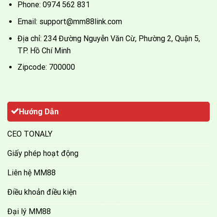
Phone: 0974 562 831
Email:
support@mm88link.com
Địa chỉ: 234 Đường Nguyễn Văn Cừ, Phường 2, Quận 5,
TP. Hồ Chí Minh
Zipcode: 700000
Hướng Dẫn
CEO TONALY
Giấy phép hoạt động
Liên hệ MM88
Điều khoản điều kiện
Đại lý MM88