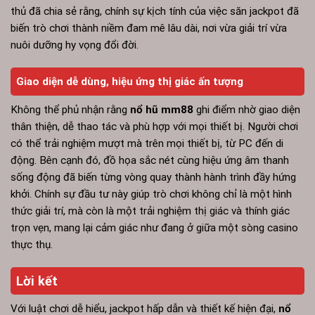
thủ đã chia sẻ rằng, chính sự kịch tính của việc săn jackpot đã
biến trò chơi thành niềm đam mê lâu dài, nơi vừa giải trí vừa
nuôi dưỡng hy vọng đổi đời.
Giao diện dễ dùng, hiệu ứng thị giác ấn tượng
Không thể phủ nhận rằng
nổ hũ mm88
ghi điểm nhờ giao diện
thân thiện, dễ thao tác và phù hợp với mọi thiết bị. Người chơi
có thể trải nghiệm mượt mà trên mọi thiết bị, từ PC đến di
động. Bên cạnh đó, đồ họa sắc nét cùng hiệu ứng âm thanh
sống động đã biến từng vòng quay thành hành trình đầy hứng
khởi. Chính sự đầu tư này giúp trò chơi không chỉ là một hình
thức giải trí, mà còn là một trải nghiệm thị giác và thính giác
trọn vẹn, mang lại cảm giác như đang ở giữa một sòng casino
thực thụ.
Lời kết
Với luật chơi dễ hiểu, jackpot hấp dẫn và thiết kế hiện đại,
nổ