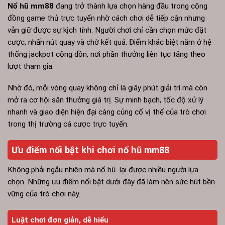
Nổ hũ mm88
đang trở thành lựa chọn hàng đầu trong cộng
đồng game thủ trực tuyến nhờ cách chơi dễ tiếp cận nhưng
vẫn giữ được sự kịch tính. Người chơi chỉ cần chọn mức đặt
cược, nhấn nút quay và chờ kết quả. Điểm khác biệt nằm ở hệ
thống jackpot cộng dồn, nơi phần thưởng liên tục tăng theo
lượt tham gia.
Nhờ đó, mỗi vòng quay không chỉ là giây phút giải trí mà còn
mở ra cơ hội săn thưởng giá trị. Sự minh bạch, tốc độ xử lý
nhanh và giao diện hiện đại càng củng cố vị thế của trò chơi
trong thị trường cá cược trực tuyến.
Ưu điểm nổi bật khi chơi nổ hũ mm88
Không phải ngẫu nhiên mà nổ hũ lại được nhiều người lựa
chọn. Những ưu điểm nổi bật dưới đây đã làm nên sức hút bền
vững của trò chơi này.
Luật chơi đơn giản, dễ hiểu