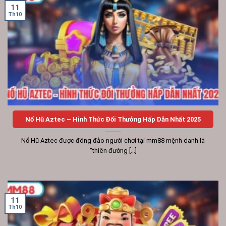
11
Th10
Nổ Hũ Aztec – Hình Thức Đổi Thưởng Hấp Dẫn Nhất 2025
Nổ Hũ Aztec được đông đảo người chơi tại mm88 mệnh danh là
“thiên đường [...]
11
Th10