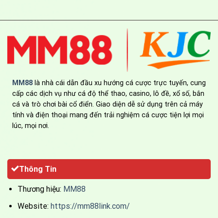
MM88
là nhà cái dẫn đầu xu hướng cá cược trực tuyến, cung
cấp các dịch vụ như cá độ thể thao, casino, lô đề, xổ số, bắn
cá và trò chơi bài cổ điển. Giao diện dễ sử dụng trên cả máy
tính và điện thoại mang đến trải nghiệm cá cược tiện lợi mọi
lúc, mọi nơi.
Thông Tin
Thương hiệu:
MM88
Website:
https://mm88link.com/