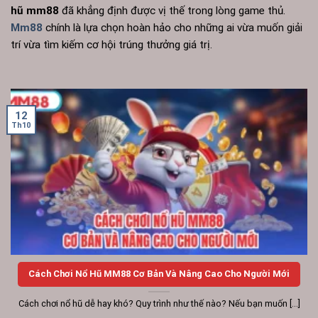
hũ mm88
đã khẳng định được vị thế trong lòng game thủ.
Mm88
chính là lựa chọn hoàn hảo cho những ai vừa muốn giải
trí vừa tìm kiếm cơ hội trúng thưởng giá trị.
12
Th10
Cách Chơi Nổ Hũ MM88 Cơ Bản Và Nâng Cao Cho Người Mới
Cách chơi nổ hũ dễ hay khó? Quy trình như thế nào? Nếu bạn muốn [...]