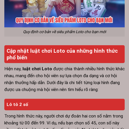
Quy định cơ bản về siêu phẩm Loto cho bạn mới
Cập nhật luật chơi Loto của những hình thức
phổ biến
Hiện nay,
luật chơi Loto
được chia thành nhiều hình thức khác
nhau, mang đến cho hội viên sự lựa chọn đa dạng và cơ hội
nhận thưởng hấp dẫn. Dưới đây là chi tiết từng loại hình đang
được ưa chuộng mà hội viên nên tìm hiểu rõ ràng:
Lô tô 2 số
Trong hình thức này, người chơi dự đoán hai con số nằm trong
khoảng từ 00 đến 99. Ví dụ, nếu bạn chọn số 45, con số này